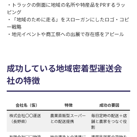
・トラックの側面に地域の名所や特産品をPRするラッ
ピング
・「地域のために走る」をスローガンにしたロゴ・コピ
ー戦略
・地元イベントや商工祭への出展で存在感をアピール
成功している地域密着型運送会
社の特徴
会社名（仮）
特徴
成功の要因
株式会社〇〇運送
農業直販型スーパー
毎日定時の配送＋店
（長野県）
との配送提携
舗と農家をつなぐ役
割
有限会社□□物流
地元酒造との連携に
酒蔵見学客の荷物を